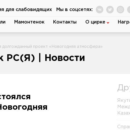
ия для слабовидящих
Мы в соцсетях:
ли
Мамонтенок
Контакты
О цирке
Нагр
ся долгожданный проект «Новогодняя атмосфера»
 РС(Я) | Новости
Др
стоялся
Якут
Новогодняя
Межд
Каза
Спра