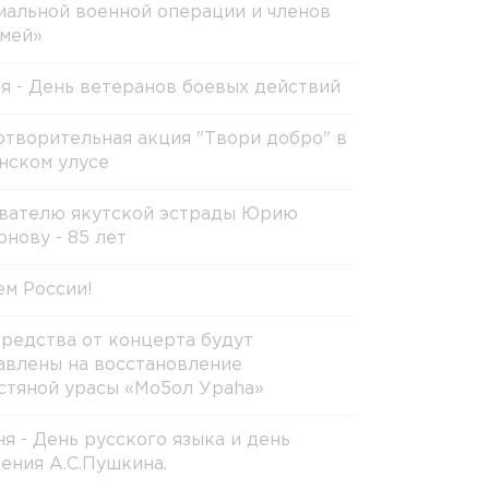
иальной военной операции и членов
емей»
ля - День ветеранов боевых действий
отворительная акция "Твори добро" в
нском улусе
вателю якутской эстрады Юрию
онову - 85 лет
ем России!
средства от концерта будут
авлены на восстановление
стяной урасы «Мо5ол Ураhа»
ня - День русского языка и день
ения А.С.Пушкина.