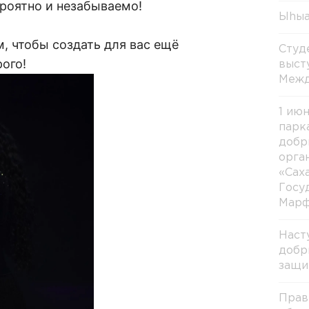
ероятно и незабываемо!
Ыhыа
, чтобы создать для вас ещё
Студ
ого!
выст
Межд
1 ию
парк
добр
орга
«Сах
Госу
Марф
Наст
добр
защи
Прав