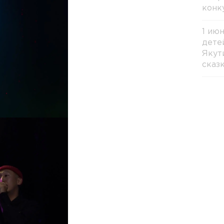
конк
1 ию
дете
Якут
сказ