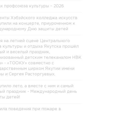
х профсоюза культуры – 2026
енты Хэбэйского колледжа искусств
упили на концерте, приуроченном к
ународному Дню защиты детей
ня на летней сцене Центрального
а культуры и отдыха Якутска прошёл
ый и веселый праздник,
низованный детским телеканалом НВК
а» - «ТООКУ» совместно с
дарственным цирком Якутии имени
ы и Сергея Расторгуевых.
упило лето, а вместе с ним и самый
ый праздник - Международный день
ты детей!
ила поведения при пожаре в