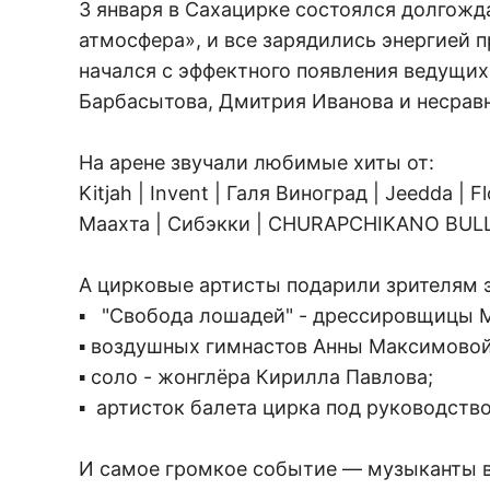
3 января в Сахацирке состоялся долгожд
атмосфера», и все зарядились энергией п
начался с эффектного появления ведущих
Барбасытова, Дмитрия Иванова и несра
На арене звучали любимые хиты от:
Kitjah | Invent | Галя Виноград | Jeedda | F
Маахта | Сибэкки | CHURAPCHIKANO BUL
А цирковые артисты подарили зрителям 
▪️ "Свобода лошадей" - дрессировщицы 
▪️ воздушных гимнастов Анны Максимовой
▪️ соло - жонглёра Кирилла Павлова;
▪️ артисток балета цирка под руководс
И самое громкое событие — музыканты 