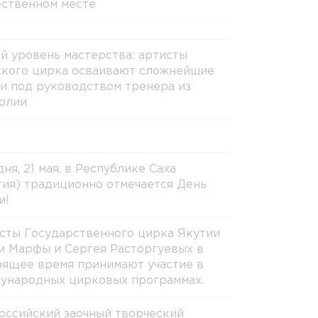
ственном месте
й уровень мастерства: артисты
ского цирка осваивают сложнейшие
и под руководством тренера из
олии
ня, 21 мая, в Республике Саха
тия) традиционно отмечается День
и!
сты Государственного цирка Якутии
и Марфы и Сергея Расторгуевых в
оящее время принимают участие в
ународных цирковых программах.
оссийский заочный творческий