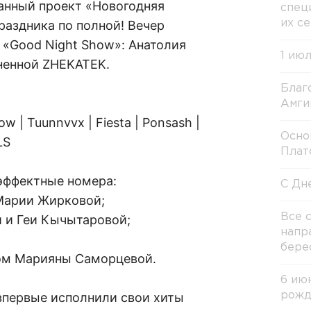
анный проект «Новогодняя
спец
раздника по полной! Вечер
их с
 «Good Night Show»: Анатолия
1 ию
вненной ZHEKATEK.
Благ
Амги
low | Tuunnvvx | Fiesta | Ponsash |
Осно
LS
Плат
эффектные номера:
С Дн
Марии Жирковой;
Все 
 и Геи Кычытаровой;
напр
бере
твом Марияны Саморцевой.
6 ию
впервые исполнили свои хиты
рожд