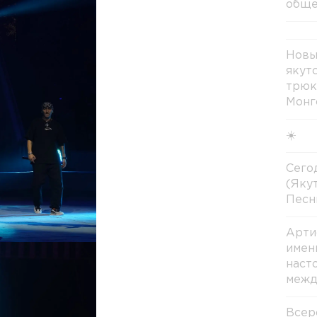
обще
Новы
якут
трюк
Монг
☀️
Сегод
(Яку
Песн
Арти
имен
наст
межд
Всер