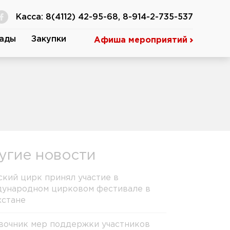
Касса: 8(4112) 42-95-68, 8-914-2-735-537
ады
Закупки
Афиша мероприятий
угие новости
ский цирк принял участие в
ународном цирковом фестивале в
хстане
вочник мер поддержки участников