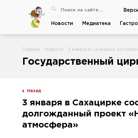
Верс
Новости
Медиатека
Гастро
Главная
-
Новости
- 3 января в Сахацирке состоял
Государственный цирк
Назад
3 января в Сахацирке со
долгожданный проект «
атмосфера»