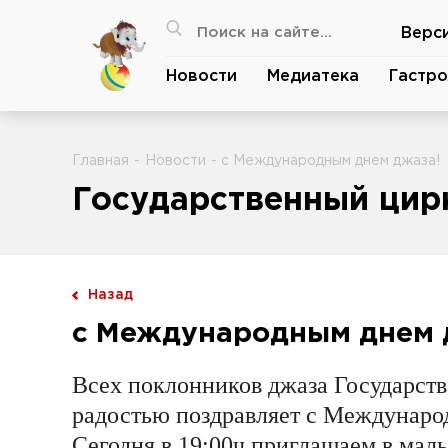
Верс
Новости
Медиатека
Гастро
Главная
-
Новости
- с Международным днем джаза!
Государственный цирк
Назад
с Международным днем 
Всех поклонников джаза Государст
радостью поздравляет с Междунаро
Сегодня в 19:00ч приглашаем в малы