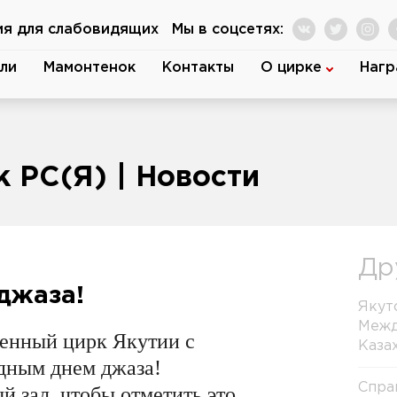
ия для слабовидящих
Мы в соцсетях:
ли
Мамонтенок
Контакты
О цирке
Нагр
 РС(Я) | Новости
Др
джаза!
Якут
Межд
венный цирк Якутии с
Каза
дным днем джаза!
Спра
й зал, чтобы отметить это