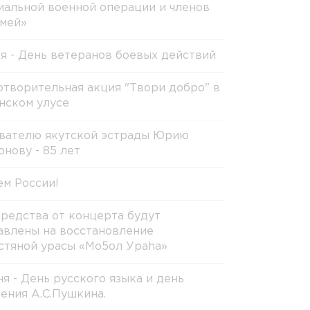
иальной военной операции и членов
емей»
ля - День ветеранов боевых действий
отворительная акция "Твори добро" в
нском улусе
вателю якутской эстрады Юрию
онову - 85 лет
ем России!
средства от концерта будут
авлены на восстановление
стяной урасы «Мо5ол Ураhа»
ня - День русского языка и день
ения А.С.Пушкина.