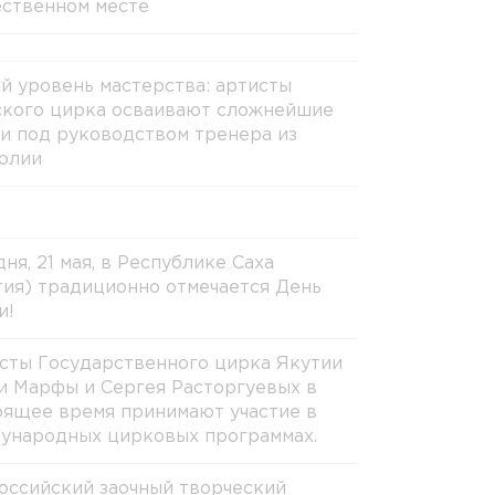
ственном месте
й уровень мастерства: артисты
ского цирка осваивают сложнейшие
и под руководством тренера из
олии
ня, 21 мая, в Республике Саха
тия) традиционно отмечается День
и!
сты Государственного цирка Якутии
и Марфы и Сергея Расторгуевых в
оящее время принимают участие в
ународных цирковых программах.
оссийский заочный творческий