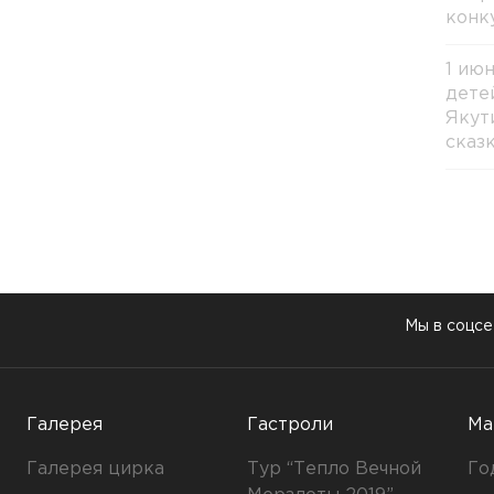
конк
1 ию
дете
Якут
сказ
Мы в соцсе
Галерея
Гастроли
Ма
Галерея цирка
Тур “Тепло Вечной
Го