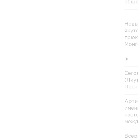
обще
Новы
якут
трюк
Монг
☀️
Сегод
(Яку
Песн
Арти
имен
наст
межд
Всер