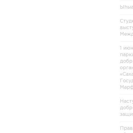
Ыhыа
Студ
выст
Межд
1 ию
парк
добр
орга
«Сах
Госу
Марф
Наст
добр
защи
Прав