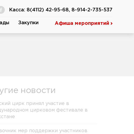
Касса: 8(4112) 42-95-68, 8-914-2-735-537
ады
Закупки
Афиша мероприятий
угие новости
ский цирк принял участие в
ународном цирковом фестивале в
хстане
вочник мер поддержки участников