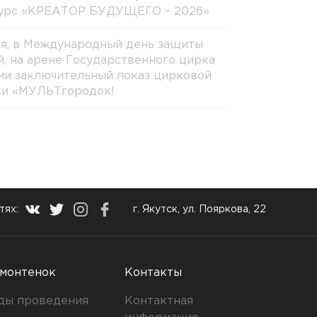
урс «КРЕАТОР БУДУЩЕГО – 2026»
ня, в Международный день защиты
й, на арене Государственного цирка
ии заключительный показ цирковой
ки «МУЛЬТгородок!
тях:
г. Якутск, ул. Пояркова, 22
монтенок
Контакты
ды проведения
Контактная