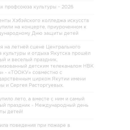
х профсоюза культуры – 2026
енты Хэбэйского колледжа искусств
упили на концерте, приуроченном к
ународному Дню защиты детей
ня на летней сцене Центрального
а культуры и отдыха Якутска прошёл
ый и веселый праздник,
низованный детским телеканалом НВК
а» - «ТООКУ» совместно с
дарственным цирком Якутии имени
ы и Сергея Расторгуевых.
упило лето, а вместе с ним и самый
ый праздник - Международный день
ты детей!
ила поведения при пожаре в