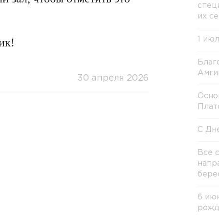
спец
их с
1 ию
ик!
Благ
Амги
30 апреля 2026
Осно
Плат
С Дн
Все 
напр
бере
6 ию
рожд