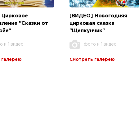
 Цирковое
[ВИДЕО] Новогодняя
вление "Сказки от
цирковая сказка
ойе"
"Щелкунчик"
о и 1 видео
фото и 1 видео
 галерею
Смотреть галерею