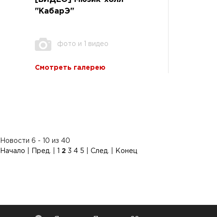
"КабарЭ"
фото и 1 видео
Смотреть галерею
Новости 6 - 10 из 40
Начало
|
Пред.
|
1
2
3
4
5
|
След.
|
Конец