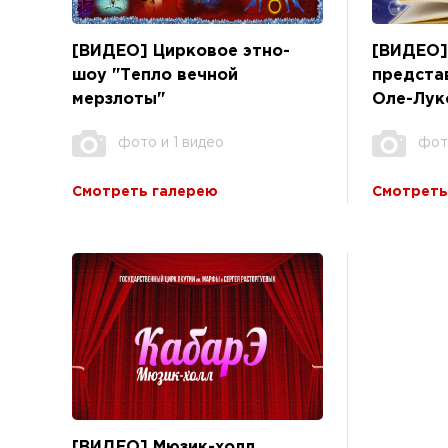
[ВИДЕО] Цирковое этно-
[ВИДЕО]
шоу "Тепло вечной
предста
мерзлоты"
Оле-Лук
фото и 1 видео
фот
Смотреть галерею
Смотреть
[ВИДЕО] Мюзик-холл