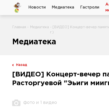
А
Новости
Медиатека
Гастроли
м
Главная
-
Медиатека
- [ВИДЕО] Концерт-вечер памяти
г.)
Медиатека
Назад
[ВИДЕО] Концерт-вечер п
Расторгуевой "Эьиги мииги
фото и 1 видео