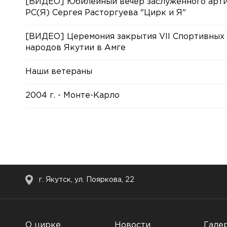
[ВИДЕО] Юбилейный вечер заслуженного арти
РС(Я) Сергея Расторгуева "Цирк и Я"
[ВИДЕО] Церемония закрытия VII Спортивных
народов Якутии в Амге
Наши ветераны
2004 г. - Монте-Карло
г. Якутск, ул. Пояркова, 22
О цирке
Новости
Гале