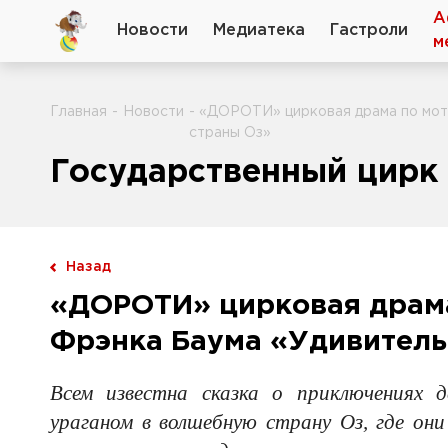
А
Новости
Медиатека
Гастроли
м
Главная
-
Новости
- «ДОРОТИ» цирковая драма по мот
страны Оз»
Государственный цирк 
Назад
«ДОРОТИ» цирковая драма
Фрэнка Баума «Удивитель
Всем известна сказка о приключениях 
ураганом в волшебную страну Оз, где он