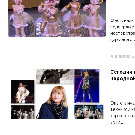
Фестиваль 
поддержку 
мастерства
циркового и
4 апреля 
Сегодня 
народной 
Она отлича
техникой н
характерны
арти...