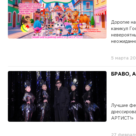
Дорогие на
каникул Го
невероятны
неожиданно
5 марта 2
БРАВО, 
Лучшие фес
дрессирова
АРТИСТ!» 
27 феврал