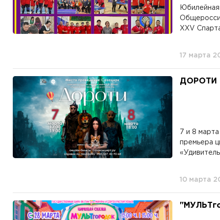
Юбилейная 
Общеросси
XXV Спарта
17 марта 2
ДОРОТИ
7 и 8 март
премьера ц
«Удивитель
10 марта 2
"МУЛЬТго