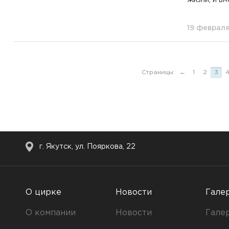
19 феврал
Страницы:
←
1
2
3
г. Якутск, ул. Пояркова, 22
О цирке
Новости
Гале
О компании
Новости
Гале