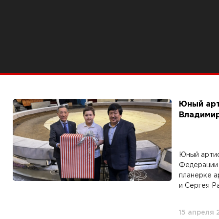
Юный арт
Владимир
Юный артис
Федерации 
планерке а
и Сергея Ра
15 апреля 