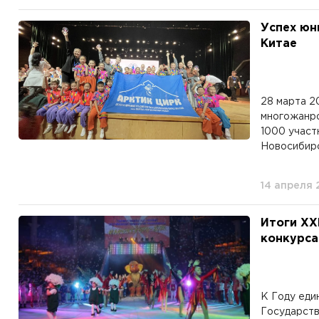
Успех юн
Китае
28 марта 2
многожанро
1000 участ
Новосибирск
14 апреля 
Итоги XX
конкурса
К Году еди
Государств