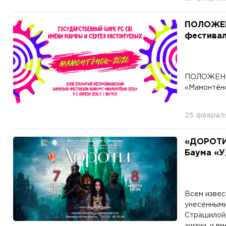
ПОЛОЖЕНИ
фестивал
ПОЛОЖЕНИЕ
«Мамонтён
25 феврал
«ДОРОТИ»
Баума «У
Всем извес
унесенными
Страшилой,
жизни, и вм