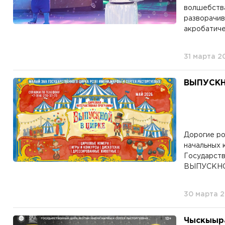
волшебства
разворачив
акробатиче
31 марта 2
ВЫПУСКН
Дорогие ро
начальных 
Государств
ВЫПУСКНОЙ
30 марта 
Чыскыыра