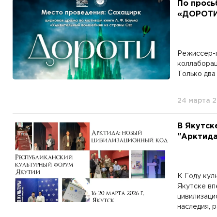
По прось
«ДОРОТИ»
Режиссер-п
коллаборац
Только два 
24 марта 
В Якутск
"Арктида:
К Году кул
Якутске вп
цивилизаци
наследия, р