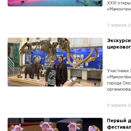
XXIII откр
«Мамонтено
7 апреля 
Экскурси
цирковог
Участники 
«Мамонтёно
города Омс
организовал
5 апреля 
Первый д
фестивал