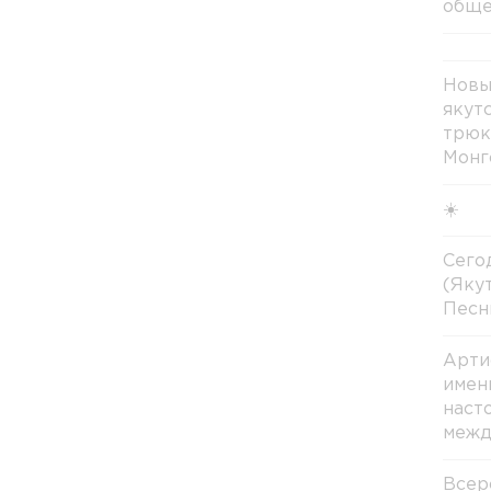
обще
Новы
якут
трюк
Монг
☀️
Сегод
(Яку
Песн
Арти
имен
наст
межд
Всер