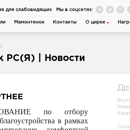
ия для слабовидящих
Мы в соцсетях:
ли
Мамонтенок
Контакты
О цирке
Нагр
ЕЕ
 РС(Я) | Новости
Др
РТНЕЕ
Якут
Межд
ОВАНИЕ по отбору
Каза
благоустройства в рамках
Спра
рмирование комфортной