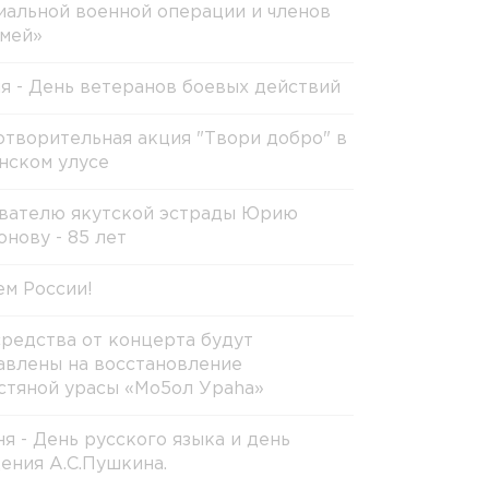
иальной военной операции и членов
емей»
ля - День ветеранов боевых действий
отворительная акция "Твори добро" в
нском улусе
вателю якутской эстрады Юрию
онову - 85 лет
ем России!
средства от концерта будут
авлены на восстановление
стяной урасы «Мо5ол Ураhа»
ня - День русского языка и день
ения А.С.Пушкина.