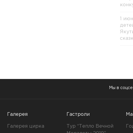
конк
1 ию
дете
Якут
сказ
Мы в соцсе
Галерея
Гастроли
Ма
Галерея цирка
Тур “Тепло Вечной
Го