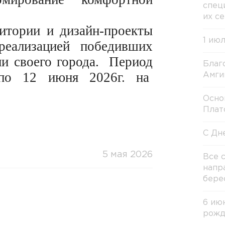
спец
их с
итории и дизайн‑проекты
1 ию
 реализацией победивших
ии своего города. Период
Благ
по 12 июня 2026г. на
Амги
Осно
Плат
С Дн
5 мая 2026
Все 
напр
бере
6 ию
рожд