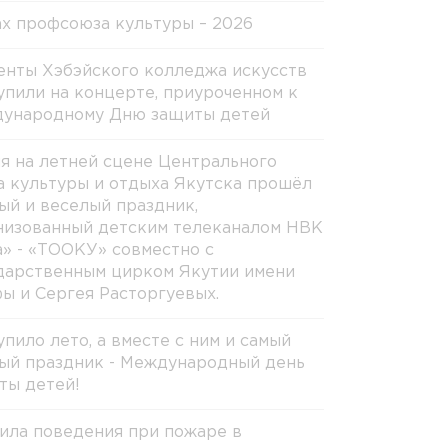
х профсоюза культуры – 2026
енты Хэбэйского колледжа искусств
упили на концерте, приуроченном к
ународному Дню защиты детей
ня на летней сцене Центрального
а культуры и отдыха Якутска прошёл
ый и веселый праздник,
низованный детским телеканалом НВК
а» - «ТООКУ» совместно с
дарственным цирком Якутии имени
ы и Сергея Расторгуевых.
упило лето, а вместе с ним и самый
ый праздник - Международный день
ты детей!
ила поведения при пожаре в