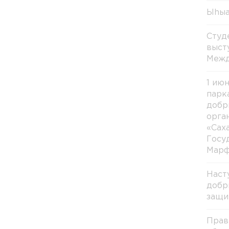
Ыhыа
Студ
выст
Межд
1 ию
парк
добр
орга
«Сах
Госу
Марф
Наст
добр
защи
Прав