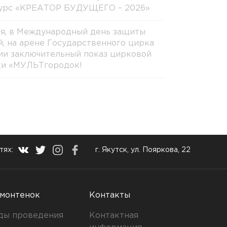
урс «КРЕАТОР БУДУЩЕГО – 2026»
ня, в Международный день защиты
й, на арене Государственного цирка
ии заключительный показ цирковой
ки «МУЛЬТгородок!
тях:
г. Якутск, ул. Пояркова, 22
монтенок
Контакты
ды проведения
Контактная