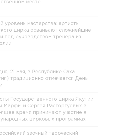
ственном месте
й уровень мастерства: артисты
ского цирка осваивают сложнейшие
и под руководством тренера из
олии
ня, 21 мая, в Республике Саха
тия) традиционно отмечается День
и!
сты Государственного цирка Якутии
и Марфы и Сергея Расторгуевых в
оящее время принимают участие в
ународных цирковых программах.
оссийский заочный творческий