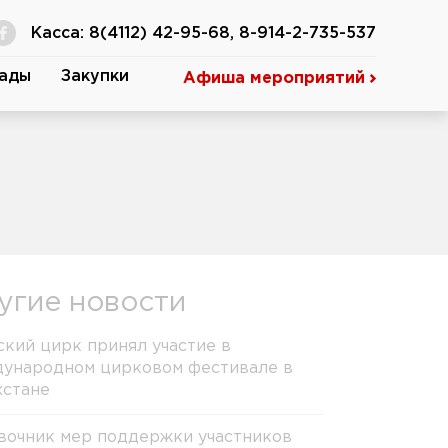
Касса: 8(4112) 42-95-68, 8-914-2-735-537
ады
Закупки
Афиша мероприятий
угие новости
ский цирк принял участие в
ународном цирковом фестивале в
хстане
вочник мер поддержки участников