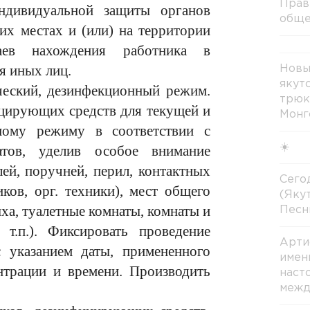
Прав
индивидуальной защиты органов
обще
их местах и (или) на территории
аев нахождения работника в
я иных лиц.
Новы
якут
ческий, дезинфекционный режим.
трюк
цирующих средств для текущей и
Монг
ному режиму в соответствии с
☀️
тов, уделив особое внимание
ей, поручней, перил, контактных
Сегод
ков, орг. техники), мест общего
(Яку
ха, туалетные комнаты, комнаты и
Песн
т.п.). Фиксировать проведение
Арти
 указанием даты, примененного
имен
нтрации и времени. Производить
наст
межд