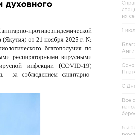
и духовного
Спра
спец
их с
анитарно-противоэпидемической
1 ию
 (Якутия) от 21 ноября 2025 г. №
Благ
миологического благополучия по
Амги
рыми респираторными вирусными
ирусной инфекции (COVID-19)
Осно
Плат
оль за соблюдением санитарно-
С Дн
Все 
напр
бере
6 ию
рожд