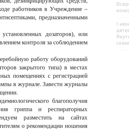
иков, дезинфицирующих средств,
Всер
ходе работников в Учреждение –
конк
нтисептиками, предназначенными
1 ию
дете
установленных дозаторов), или
Якут
лением контроля за соблюдением
сказ
сперебойную работу оборудований
торов закрытого типа) в местах
иных помещениях с регистрацией
ампы в журнале. Завести журналы
ещении.
идемиологического благополучия
нения гриппа и респираторных
ендуем разместить на сайтах
тителям о рекомендации ношения