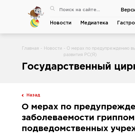
Верс
Новости
Медиатека
Гастро
Главная
-
Новости
- О мерах по предупреждению в
развития РС(Я)
Государственный цирк
Назад
О мерах по предупрежд
заболеваемости гриппом
подведомственных учре