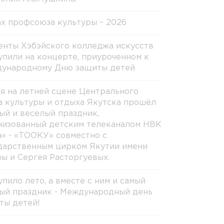
х профсоюза культуры – 2026
енты Хэбэйского колледжа искусств
упили на концерте, приуроченном к
ународному Дню защиты детей
ня на летней сцене Центрального
а культуры и отдыха Якутска прошёл
ый и веселый праздник,
низованный детским телеканалом НВК
а» - «ТООКУ» совместно с
дарственным цирком Якутии имени
ы и Сергея Расторгуевых.
упило лето, а вместе с ним и самый
ый праздник - Международный день
ты детей!