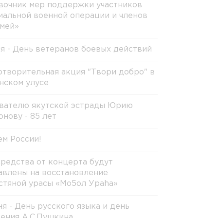
вочник мер поддержки участников
иальной военной операции и членов
емей»
ля - День ветеранов боевых действий
отворительная акция "Твори добро" в
нском улусе
вателю якутской эстрады Юрию
онову - 85 лет
ем России!
средства от концерта будут
авлены на восстановление
стяной урасы «Мо5ол Ураhа»
ня - День русского языка и день
ения А.С.Пушкина.