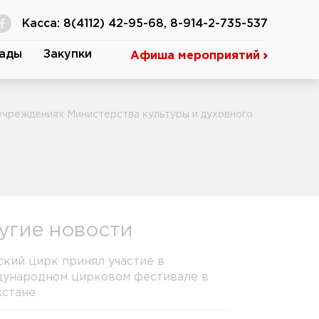
Касса: 8(4112) 42-95-68, 8-914-2-735-537
ады
Закупки
Афиша мероприятий
учреждениях Министерства культуры и духовного
угие новости
ский цирк принял участие в
ународном цирковом фестивале в
хстане