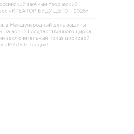
оссийский заочный творческий
урс «КРЕАТОР БУДУЩЕГО – 2026»
ня, в Международный день защиты
й, на арене Государственного цирка
ии заключительный показ цирковой
ки «МУЛЬТгородок!