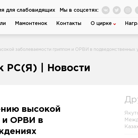
ия для слабовидящих
Мы в соцсетях:
ли
Мамонтенок
Контакты
О цирке
Нагр
ысокой заболеваемости гриппом и ОРВИ в подведомственных 
 РС(Я) | Новости
Др
ению высокой
Якут
 и ОРВИ в
Межд
Каза
ждениях