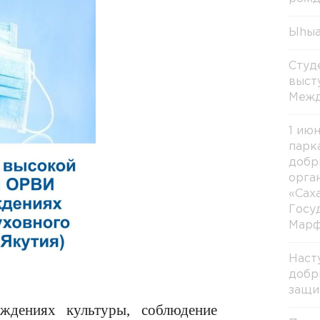
Ыhыа
Студ
выст
Межд
1 ию
парк
добр
орга
«Сах
Госу
Марф
Наст
добр
защи
ждениях культуры, соблюдение