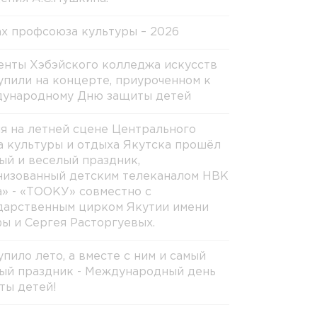
х профсоюза культуры – 2026
енты Хэбэйского колледжа искусств
упили на концерте, приуроченном к
ународному Дню защиты детей
ня на летней сцене Центрального
а культуры и отдыха Якутска прошёл
ый и веселый праздник,
низованный детским телеканалом НВК
а» - «ТООКУ» совместно с
дарственным цирком Якутии имени
ы и Сергея Расторгуевых.
упило лето, а вместе с ним и самый
ый праздник - Международный день
ты детей!