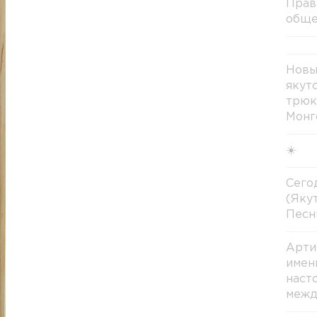
Прав
обще
Новы
якут
трюк
Монг
☀️
Сегод
(Яку
Песн
Арти
имен
наст
межд