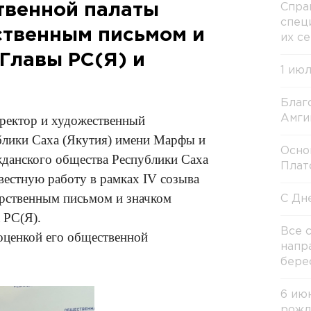
твенной палаты
Спра
спец
ственным письмом и
их с
Главы РС(Я) и
1 ию
Благ
иректор и художественный
Амги
блики Саха (Якутия) имени Марфы и
Осно
ажданского общества Республики Саха
Плат
вестную работу в рамках IV созыва
рственным письмом и значком
С Дн
 РС(Я).
Все 
оценкой его общественной
напр
бере
6 ию
рожд