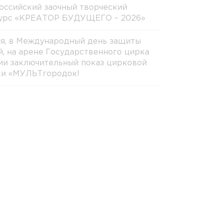
оссийский заочный творческий
урс «КРЕАТОР БУДУЩЕГО – 2026»
ня, в Международный день защиты
й, на арене Государственного цирка
ии заключительный показ цирковой
ки «МУЛЬТгородок!