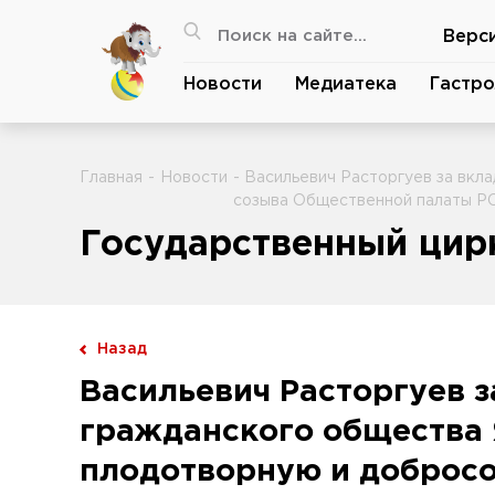
Верс
Новости
Медиатека
Гастро
Главная
-
Новости
- Васильевич Расторгуев за вкл
созыва Общественной палаты РС
Государственный цирк
Назад
Васильевич Расторгуев з
гражданского общества Я
плодотворную и добросо