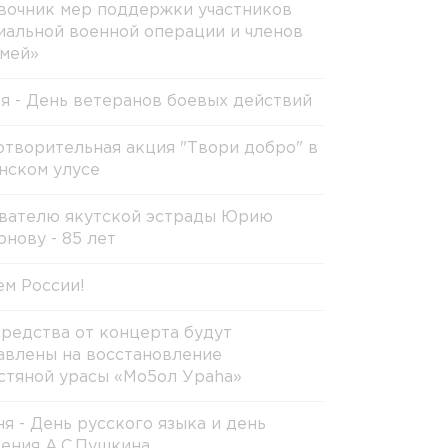
вочник мер поддержки участников
иальной военной операции и членов
емей»
ля - День ветеранов боевых действий
отворительная акция "Твори добро" в
нском улусе
вателю якутской эстрады Юрию
онову - 85 лет
ем России!
средства от концерта будут
авлены на восстановление
стяной урасы «Мо5ол Ураhа»
ня - День русского языка и день
ения А.С.Пушкина.