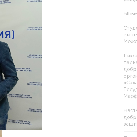
Ыhыа
Студ
выст
Межд
1 ию
парк
добр
орга
«Сах
Госу
Марф
Наст
добр
защи