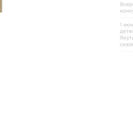
Всер
конк
1 ию
дете
Якут
сказ