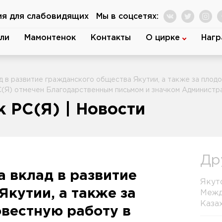
ия для слабовидящих
Мы в соцсетях:
ли
Мамонтенок
Контакты
О цирке
Нагр
ад в развитие гражданского общества Якутии, а также за пло
(Я) отмечен Благодарственным письмом и значком Администра
 РС(Я) | Новости
Др
а вклад в развитие
Якут
кутии, а также за
Межд
Каза
вестную работу в