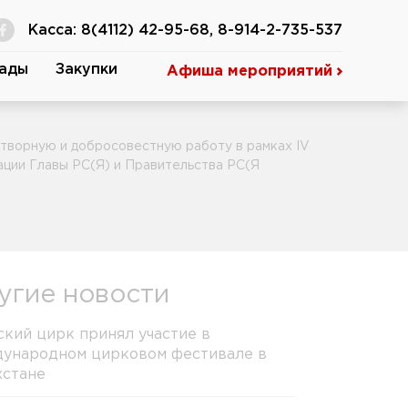
Касса: 8(4112) 42-95-68, 8-914-2-735-537
ады
Закупки
Афиша мероприятий
дотворную и добросовестную работу в рамках IV
ции Главы РС(Я) и Правительства РС(Я
угие новости
ский цирк принял участие в
ународном цирковом фестивале в
хстане